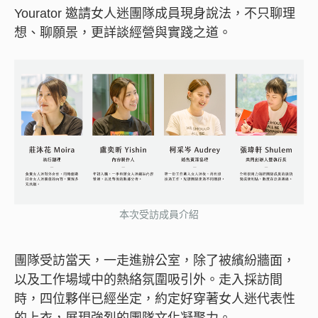
Yourator 邀請女人迷團隊成員現身說法，不只聊理
想、聊願景，更詳談經營與實踐之道。
本次受訪成員介紹
團隊受訪當天，一走進辦公室，除了被繽紛牆面，
以及工作場域中的熱絡氛圍吸引外。走入採訪間
時，四位夥伴已經坐定，約定好穿著女人迷代表性
的上衣，展現強烈的團隊文化凝聚力。