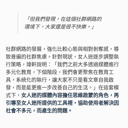
「但我們發現，在這個社群網路的
環境下，大家還是很不快樂。」
社群網路的發展，強化比較心態與相對剝奪感，導
致普遍的社群焦慮。針對現狀，女人迷逐步調整執
行策略，瑋軒說明：「我們之前大多透過媒體進行
多元化教育，下個階段，我們會更聚焦在教育工
具，系統化的執行，讓大家不只是看文章自我啟
發，而是能更進一步改善自己的生活。」在這套模
式下，
女人迷的媒體內容擔任思維啟蒙的角色，再
引導至女人迷所提供的工具裡，協助使用者解決因
社會不多元，而產生的問題。