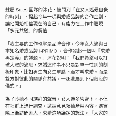
隸屬 Sales 團隊的沐花，被問到「在女人迷最自豪
的時刻」，提起今年一項與婚戒品牌的合作企劃，
讓他開始相信現在的自己，有能力在工作中體現
「多元共融」的價值。
「我主要的工作執掌是品牌合作，今
年
女人迷與日
本知名婚戒品牌 I-PRIMO ，合作發起一個叫『求婚
再定義』的議題。」沐花說明：「我們希望可以打
破大眾的迷思，求婚這件事不只是對單一性別的刻
板印象，比如男生向女生單膝下跪才叫求婚。而是
雙方對彼此的關係有共識，一起進展到下個階段的
儀式。」
為了聆聽不同族群的聲音，女人迷多管齊下，不但
在社群上進行調查，邀請意見領袖產製內容，還實
際上街訪問素人，
求婚這項議題的想法。「大家的