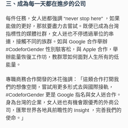
三、成為每一天都在進步的公司
每件任務，女人迷都強調 “never stop here" ，如果
能做的更好，那就要盡力去嘗試。既便已成為台灣
指標性的媒體社群，女人迷也不停透過單位的串
連，接觸不同的族群。如與 Google 合作舉辦
#CodeforGender 性別駭客松，與 Apple 合作，舉
辦能量恢復工作坊，教群眾如何面對人生所有的低
能量。
專職商務合作開發的沐花強調：
「這類合作打開我
們的想像空間，嘗試用更多形式去與國際接軌，
#CodeforGender 更是 Google 指名與女人迷合作。
身為台灣的企業，女人迷也有機會跟優秀的外商公
司，匯聚世界各地具前瞻性的 Insight ，完善我們的
使命。」