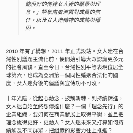
能很好的傳達女人迷的願景與理
念。」語氣處處流露
對成員的信
任，以及女人迷精神的成熟與穩
固。
2010 年有了構想，2011 年正式設站。女人迷在台
灣性別議題主流化前，便開始引導大眾認識更多元
的社會風貌。直至今日，台灣性別平等表現位居全
球第六，也成為亞洲第一個同性婚姻合法化的國
度，女人迷背後的倡議與宣傳功不可沒。
十年光陰，從起心動念、披荊斬棘、到持續精進，
女人迷自始至終想傳達什麼？一個「理念先行」的
企業組織，要如何在商業發展上取得平衡，並且把
理念說得更好、更動人？女人迷未來又打算如何持
續觸及不同群眾，把組織的影響力往上推進？