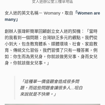
女人迷辦公室三樓草地區
女人迷的英文名稱－ Womany，取自
「Women are
many」
創辦人張瑋軒簡單回顧創立女人迷的契機：「當時
的我看到一個問題：台灣缺乏多元的觀點。我們從
小到大，包含教育體系、媒體環境、社會、家庭教
育、傳統文化習俗，我們習慣了只有一種答案，例
如：你生而為男兒身，你就該做男兒事、身而女兒
身，你就該做女兒事。」
「這種單一價值觀會造成很多問
題，而這些問題會讓很多人...坦白
來說就是不快樂。」