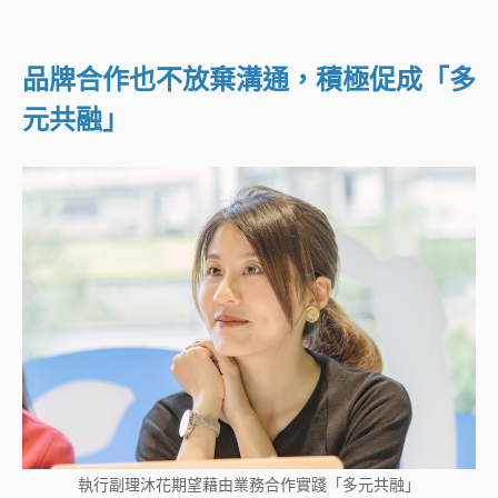
品牌合作也不放棄溝通，積極促成「多
元共融」
執行副理沐花期望藉由業務合作實踐「多元共融」