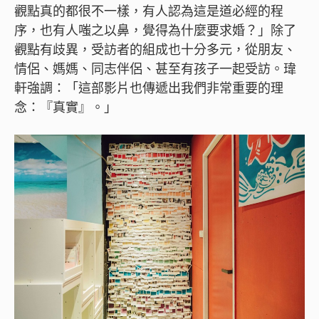
觀點真的都很不一樣，有人認為這是道必經的程
序，也有人嗤之以鼻，覺得為什麼要求婚？
」除了
觀點有歧異，受訪者的組成也十分多元，從朋友、
情侶、媽媽、同志伴侶、甚至有孩子一起受訪。瑋
軒強調：「這部影片也傳遞出我們非常重要的理
念：『真實』。」