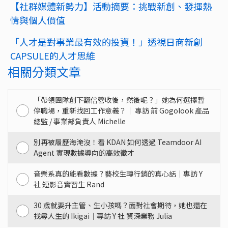
【社群媒體新勢力】活動摘要：挑戰新創、發揮熱
情與個人價值
「人才是對事業最有效的投資！」透視日商新創
CAPSULE的人才思維
相關分類文章
「帶領團隊創下翻倍營收後，然後呢？」她為何選擇暫
停職場，重新找回工作意義？｜ 專訪 前 Gogolook 產品
總監 / 事業部負責人 Michelle
別再被履歷海淹沒！看 KDAN 如何透過 Teamdoor AI
Agent 實現數據導向的高效徵才
音樂系真的能看數據？藝校生轉行銷的真心話｜專訪 Y
社 短影音實習生 Rand
30 歲就要升主管、生小孩嗎？面對社會期待，她也還在
找尋人生的 Ikigai｜專訪 Y 社 資深業務 Julia