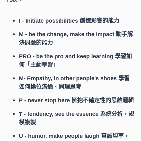
I
-
Initiate possibilities 創造影響的能力
M - be the change, make the impact 動手解
決問題的能力
PRO - be the pro and keep learning 學習如
何「主動學習」
M- Empathy, in other people's shoes 學習
如何換位溝通、同理思考
P - never stop here 擁抱不確定性的思維邏輯
T - tendency, see the essence 系統分析，規
模複製
U - humor, make people laugh 真誠坦率，