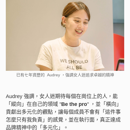
已有七年資歷的 Audrey ，強調女人迷追求卓越的精神
Audrey 強調，女人迷期待每個在崗位上的人，能
「縱向」在自己的領域 "
Be the pro
" ，並「橫向」
貢獻出多元化的觀點，讓每個成員不會有「這件事
怎麼只有我負責」的感覺，並在執行面，真正達成
品牌精神中的「多元化」。