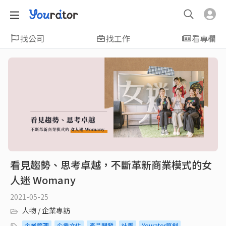
找公司
找工作
看專欄
看見趨勢、思考卓越，不斷革新商業模式的女
人迷 Womany
2021-05-25
人物 / 企業專訪
企業管理
企業文化
產品開發
社群
Yourator原創