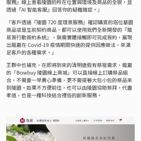
服務』線上查看陵園的所在位置與環境及商品的全貌，並
透過『AI 智能客服』回答你的疑難雜症。」
「客戶透過『陵園 720 度環景服務』確認購買的塔位墓園
商品或是生前契約商品，都可以使用我們全新開發的『龍
易簽行動簽約系統』，無需實體接觸即可完成簽約，展現
出龍巖在 Covid-19 疫情期間快速的提供因應做法，來滿
足客戶的各種需求。」
王群中也補充，在即將到來的清明連假有祭祖需求，龍巖
的「Bowbuy 陵園線上商城」可以直接線上訂購祭品組
合，不需要一早費心準備，更不需提著大包小包的祭品來
到陵園。如果不方便前往，也可以由陵園協助祭拜，代盡
孝道，也是一種科技結合禮俗的創新服務。