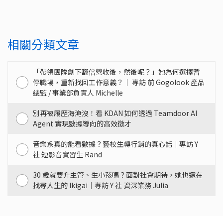
相關分類文章
「帶領團隊創下翻倍營收後，然後呢？」她為何選擇暫
停職場，重新找回工作意義？｜ 專訪 前 Gogolook 產品
總監 / 事業部負責人 Michelle
別再被履歷海淹沒！看 KDAN 如何透過 Teamdoor AI
Agent 實現數據導向的高效徵才
音樂系真的能看數據？藝校生轉行銷的真心話｜專訪 Y
社 短影音實習生 Rand
30 歲就要升主管、生小孩嗎？面對社會期待，她也還在
找尋人生的 Ikigai｜專訪 Y 社 資深業務 Julia