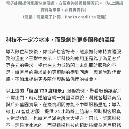
電子訃聞提供家屬快速傳遞、方便查詢奠禮相關資訊。（以上通訊
資料為示意，非真實資料）
（龍巖：龍巖電子訃聞／Photo credit to 龍巖）
科技不一定冷冰冰，而是創造更多服務的溫度
導入數位科技後，你或許也會好奇，龍巖如何維持實體服
務的溫度？王群中表示，新科技的應用正是為了滿足客戶
更多元的需求，提供在人力或時間上未能即時服務的不
足，讓客戶的需求能夠更即時的得到回應，與其說取代實
體，不如說提供更多陪伴與製造溫度的機會。
以上述的
「陵園 720 度環景」
服務為例，帶看服務讓客戶
不需出門，就可透過官網一覽園區風貌、瀏覽各塔區商品
與戶外墓園實景，在疫情期間亦能不中斷服務量能；導入
線上 AI 智能客服，提供 24 小時線上諮詢、即時與客服真
人對話功能，也讓客戶滿意度大大提升。因此，新興科技
不一定是冷冰冰的，而是透過科技的協助持續為客戶服務