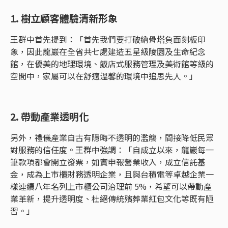
1. 樹立顧客體驗清新形象
王群中首先提到：「首先我們要打破納骨塔負面刻板印
象，因此龍巖在全省共七處建造五星級陵園及生命紀念
館，在優美的地理環境、飯店式服務管理及美術館等級的
空間中，家屬可以在舒適溫馨的環境中追思先人。」
2. 帶動產業透明化
另外，禮儀產業自古有隱晦不透明的濫觴，間接降低民眾
對服務的信任度。王群中強調：「自成立以來，龍巖每一
筆款項都會開立發票，如實申報營業收入，成立信託基
金，成為上市櫃財務透明企業，且與台積電等卓越企業一
樣連續八年名列上市櫃公司治理前 5%，希望可以帶動產
業革新，提升透明度、杜絕傳統殯葬業紅包文化等既有陋
習。」