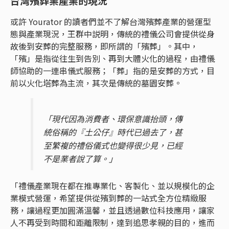
台灣殯葬業產業的現況
或許 Yourator 的讀者們並不了解台灣殯葬產業的營運型
態與產業現況，王群中説明，傳統的禮儀公司會提供從身
故後到安葬的完整服務，即所謂的「殯葬」。其中，
「殯」是指從往生到告別、再到大體火化的過程，由禮儀
師協助的一連串儀式服務；「葬」指的是安葬的方式，目
前以火化塔葬為主流，其次是傳統的墓園安葬。
「現代因為消費者、環保意識抬頭，傳
統俗稱的『土公仔』時代已過去了，甚
至繁複的禮俗儀式也變得很少見，已經
不是業者說了算。」
「禮儀產業現在都在推專業化、客製化、並以規模化的企
業模式營運，希望提供從殯到葬的一站式全方位精緻服
務，讓過程更加圓滿溫馨，並且透過數位科技應用，讓家
人不再受到時間和距離限制，達到追思孝親的目的，進而