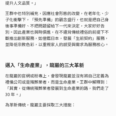
提升人文品質。」
王群中也特別補充，因應社會形態的改變，在老年化、少
子化衝擊下，「預先準備」的觀念盛行，也就是把自己身
後事準備好、不把問題留給下一代來決定，大家好好告
別。因此產業也與時俱進，在不違背傳統禮俗的前提下不
斷推出創新服務，如借鑑日本，發展「生前契約」服務，
並降低宗教色彩，以重視家人的感受與需求為服務核心。
邁入「生命產業」，龍巖的三大革新
在龍巖的官網或粉專上，會發現龍巖並沒有將自己定義為
禮儀公司或是殯葬業者，而是生命產業。王群中解釋到：
「其實，從傳統殯葬業者發展到生命產業的路，我們走了
30 年。」
為革新傳統，龍巖主要採取三大措施：