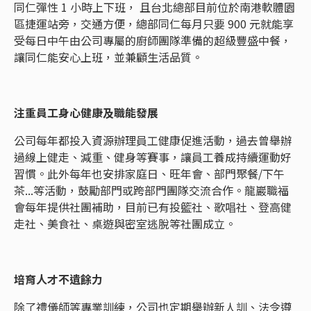
同仁彈性 1 小時上下班， 且台北總部目前位於南港軟體園
區捷運站旁，交通方便，總部同仁每月只要 900 元就能享
受每日中午由公司專屬的廚師團隊準備的超級豐盛中餐，
讓同仁能安心上班，並兼顧生活品質。
注重員工身心健康及職能發展
公司每年都投入資源辦理員工健康促進活動，過去曾舉辦
過線上健走、減重、健身等賽事，讓員工養成持續運動好
習慣。此外每年也安排家庭日、旺年會、部門聚餐/下午
茶...等活動，鼓勵部門或跨部門團隊交流合作。龍巖職福
會每年提供社團補助，目前已有投籃社、歌唱社、登高健
走社、美食社、桌遊與密室逃脫等社團成立。
培育人才不遺餘力
除了禮儀師等專業訓練，公司也定期舉辦新人訓、法令遵