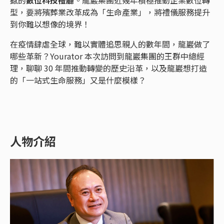
撼的
數位科技禮廳
。龍巖集團近幾年積極推動企業數位轉
型，要將殯葬業改革成為「生命產業」，將禮儀服務提升
到你難以想像的境界！
在疫情肆虐全球，難以實體追思親人的數年間，龍巖做了
哪些革新？Yourator 本次訪問到龍巖集團的王群中總經
理，聊聊 30 年間推動轉變的歷史沿革，以及龍巖想打造
的「一站式生命服務」又是什麼模樣？
人物介紹