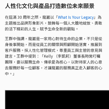
人性化文化與產品打造數位未來願景
在屆滿 30 周年之際，龍巖以「
What Is Your Legacy
」為
主題推出品牌形象影片，鼓舞每一個人大膽地綻放、勇敢
的活下精彩的人生，賦予生命全新的觀點。
王群中強調，龍巖是一家用心對待生命的企業，不只是從
身後事開始，而是從員工的關懷與照顧開始落實，推展到
客戶服務。採人性化管理模式，尊重員工與主管的意見與
建言。王群中提到：「Kelly （李凱莉）董事長時常叮囑
團隊，要以服務生命、傳承愛為核心，以對待家人的心意
去服務好每一位顧客，才讓龍巖的服務真正走入顧客的心
中。」