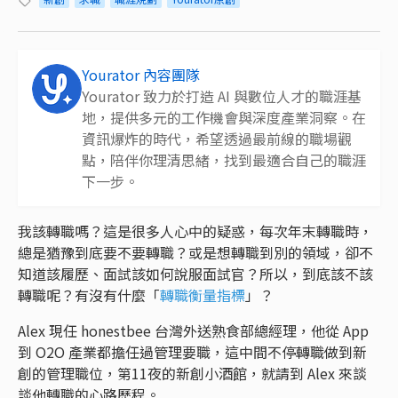
Yourator 內容團隊
Yourator 致力於打造 AI 與數位人才的職涯基
地，提供多元的工作機會與深度產業洞察。在
資訊爆炸的時代，希望透過最前線的職場觀
點，陪伴你理清思緒，找到最適合自己的職涯
下一步。
我該轉職嗎？這是很多人心中的疑惑，每次年末轉職時，
總是猶豫到底要不要轉職？或是想轉職到別的領域，卻不
知道該履歷、面試該如何說服面試官？所以，到底該不該
轉職呢？有沒有什麼「
轉職衡量指標
」？
Alex 現任 honestbee 台灣外送熟食部總經理，他從 App
到 O2O 產業都擔任過管理要職，這中間不停轉職做到新
創的管理職位，第11夜的新創小酒館，就請到 Alex 來談
談他轉職的心路歷程。