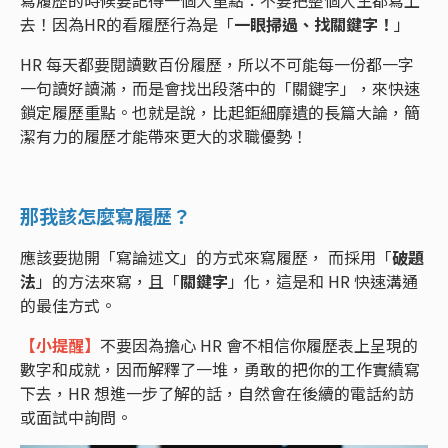
寫履歷的時候要記得一個大重點：不要把整個人生都寫上
去！因為HR的看履歷行為是「
一眼掃過、找關鍵字！
」
HR 每天都要閱讀數百份履歷，所以不可能每一份都一字
一句讀好讀滿，而是會找出段落中的「關鍵字」，來快速
鎖定履歷重點。也就是說，比起鉅細靡遺的長篇大論，簡
潔有力的履歷才能帶來更大的求職優勢！
那我該怎麼寫履歷？
應該要拋開「寫論述文」的方式來寫履歷， 而採用「
破題
法
」的方法來寫，且「
關鍵字
」化，這是和 HR 快速溝通
的最佳方式。
【小提醒】
不要因為擔心 HR 會不相信你履歷表上呈現的
數字和成就，因而解釋了一堆，勇敢的把你的工作實績寫
下去，HR 想進一步了解的話，自然會在後續的電話約訪
或面試中詢問。