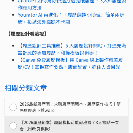
ChatGPT如何幫你快速打造亮眼履歷？ 3大AI履歷製
作應用方法
Yourator AI 再進化：「履歷翻譯小助理」簡單兩步
驟，投遞海外職缺不卡關
【履歷設計看這裡】
【履歷設計工具推薦】5 大履歷設計網站，打造充滿
設計感的專屬履歷，和撞模板說掰掰！
【Canva 免費履歷模板】用 Canva 線上製作精美履
歷/CV！掌握寫作要點、版面配置，抓住人資目光
相關分類文章
2026最新履歷表！求職履歷表範本、履歷寫作技巧｜簡
易履歷表下載word
【2026履歷範本】履歷模板可能藏地雷？3大雷點一次
看（附改良模板）