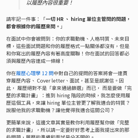
以履歷內容很重要！
請牢記一件事：「
一切 HR 、 hiring 單位主管問的問題，
都會根據你的履歷來問。
」
在面試中你會被問到：你的求職動機、人格特質、未來目
標，這些面試問題和你的履歷格式一點關係都沒有，但是
和你寫出的履歷內容有著高度關聯！你在面試的回答都必
須與履歷內容連成一條線！
你在
履歷心理學 12 問
中對自己的提問的答案將會一連貫
穿履歷內容、 Cover letter、面試，甚至是感謝信。因
此， 履歷絕對不是「拿來通過篩選」而已， 而是要做「完
整的求職計畫」：進到 hiring 階段的時候，我怎麼使用履
歷這個工具，來讓 hiring 單位主管更了解我適合的特質？
說服他我的求職動機？讓他覺得我適合這間公司？
更簡單來說，這邊文章其實是教你利用履歷幫你做「完整
的求職計畫」，所以請一定要好好思考上面我提出來的那
些問題，履歷的準備和面試是分不開的。