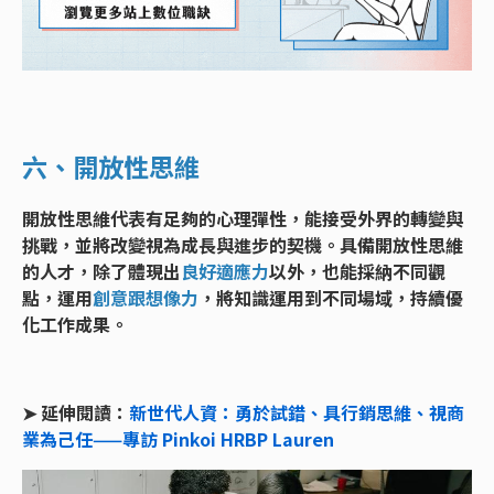
六、開放性思維
開放性思維代表有足夠的心理彈性，能接受外界的轉變與
挑戰，並將改變視為成長與進步的契機。具備開放性思維
的人才，除了體現出
良好適應力
以外，也能採納不同觀
點，運用
創意跟想像力
，將知識運用到不同場域，持續優
化工作成果。
➤ 延伸閱讀：
新世代人資：勇於試錯、具行銷思維、視商
業為己任——專訪 Pinkoi HRBP Lauren