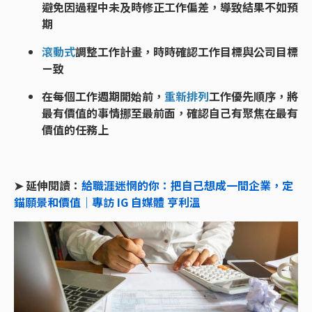
避免因過程中未及時修正工作偏差，導致結果不如預
期
滾動式
調整工作計畫，時時確認工作目標與公司目標
ㄧ致
在每個工作週期開始前，
重新排列
工作優先順序，將
最有價值的事情挪至最前面，確認自己有聚焦在最有
價值的任務上
➤ 延伸閱讀：
給職涯迷惘的你：把自己想成一間企業，定
錨願景和價值｜專訪 IG 自媒體 亨利溫