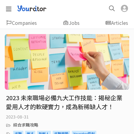
Companies
Jobs
Articles
2023 未來職場必備九大工作技能：揭秘企業
愛用人才的軟硬實力，成為新稀缺人才！
2023-08-31
綜合求職攻略
求職
徵才
新鮮人
求職趨勢
Yourator原創