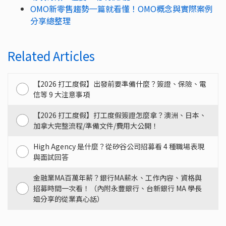
OMO新零售趨勢一篇就看懂！OMO概念與實際案例
分享總整理
Related Articles
【2026 打工度假】出發前要準備什麼？簽證、保險、電
信等 9 大注意事項
【2026 打工度假】打工度假簽證怎麼拿？澳洲、日本、
加拿大完整流程/準備文件/費用大公開！
High Agency 是什麼？從矽谷公司招募看 4 種職場表現
與面試回答
金融業MA百萬年薪？銀行MA薪水、工作內容、資格與
招募時間一次看！（內附永豐銀行、台新銀行 MA 學長
姐分享的從業真心話）